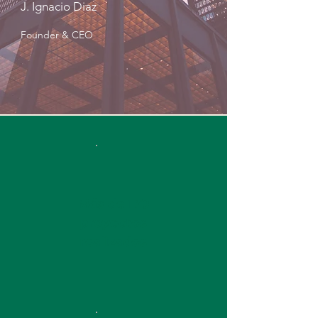
J. Ignacio Diaz
Founder & CEO
J. Ignacio
Díaz
Fundador
y CEO
Más de 170
proyectos
realizados